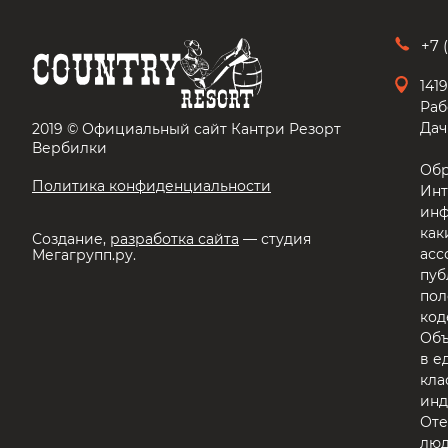
+7 
141
Раб
Дач
2019 © Официальный сайт Кантри Резорт
Вербилки
Обр
Политика конфиденциальности
Инт
инф
как
Создание,
разработка сайта
— студия
асс
Мегагрупп.ру.
пуб
пол
код
Объ
в е
кла
инд
Оте
люд