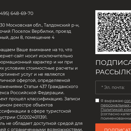
(495) 648-69-70
930 Московская обл., Талдомский р-н,
очий Поселок Вербилки, проезд
ный, дом 8, помещение 4
ащаем Ваше внимание на то, что
ернет-сайт носит исключительно
ПОДПИСА
ормационный характер и ни при
их условиях стоимостные расчеты и
РАССЫЛК
ортимент услуг и не являются
личной офертой, определяемой
ожениями Статьи 437 Гражданского
екса Российской Федерации.
ект прошёл классификацию. Записи
Я выражаю
сог
дином реестре объектов
персональных
Политикой ко
ссификации в сфере туристской
(согласно кате
устрии С502024011391.
поименованным 
ль не обладает доступной средой для
ей с ограниченными возможностями.
ПОДПИСАТ