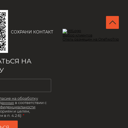
СОХРАНИ КОНТАКТ
Выбор клиентов
Отель размещен на OneTwoTrip
ТЬСЯ НА
У
ласие на обработку
 данных
в соответствии с
нфиденциальности
гориям и целям,
в п. 4.2.6):
*
ЬСЯ